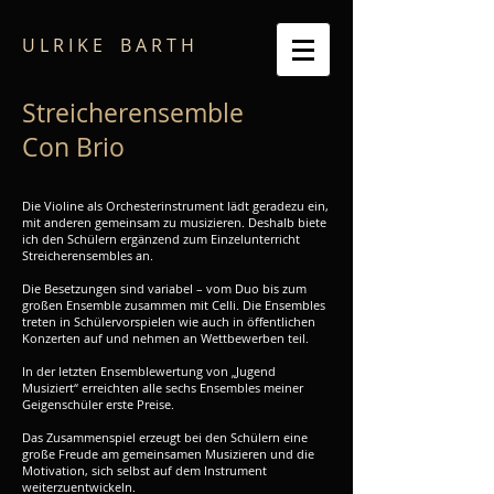
U L R I K E B A R T H
Streicherensemble
Con Brio
Die Violine als Orchesterinstrument lädt geradezu ein,
mit anderen gemeinsam zu musizieren. Deshalb biete
ich den Schülern ergänzend zum Einzelunterricht
Streicherensembles an.
Die Besetzungen sind variabel – vom Duo bis zum
großen Ensemble zusammen mit Celli. Die Ensembles
treten in Schülervorspielen wie auch in öffentlichen
Konzerten auf und nehmen an Wettbewerben teil.
In der letzten Ensemblewertung von „Jugend
Musiziert“ erreichten alle sechs Ensembles meiner
Geigenschüler erste Preise.
Das Zusammenspiel erzeugt bei den Schülern eine
große Freude am gemeinsamen Musizieren und die
Motivation, sich selbst auf dem Instrument
weiterzuentwickeln.